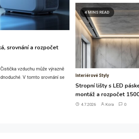
4 MINS READ
ká, srovnání a rozpočet
 Čistička vzduchu může výrazně
Interiérové Styly
í jednoduché. V tomto srovnání se
Stropní lišty s LED pásk
montáž a rozpočet 150
4.7.2026
Kora
0