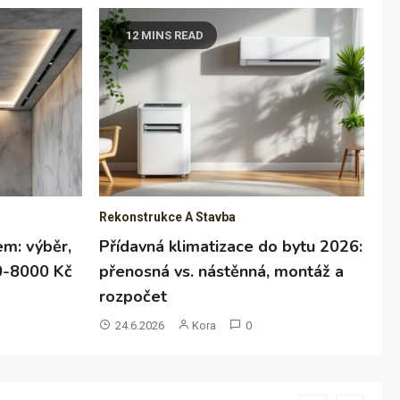
12 MINS READ
Rekonstrukce A Stavba
em: výběr,
Přídavná klimatizace do bytu 2026:
0-8000 Kč
přenosná vs. nástěnná, montáž a
rozpočet
24.6.2026
Kora
0