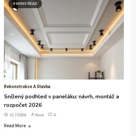
9 MINS READ
Rekonstrukce A Stavba
Snížený podhled v paneláku: návrh, montáž a
rozpočet 2026
12.7.2026
Kora
0
Read More