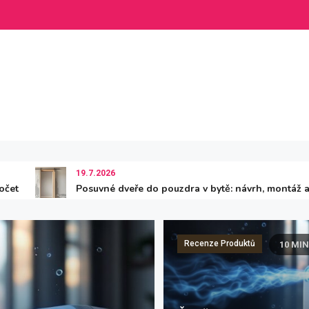
19.7.2026
Posuvné dveře do pouzdra v bytě: návrh, montáž a rozpočet 2
Rekonstrukce A Stavba
Recenze Produktů
10 MI
9 M