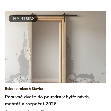
9 MINS READ
Rekonstrukce A Stavba
Snížený podhled v paneláku: návrh, montáž a
rozpočet 2026