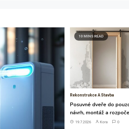
10 MINS READ
Rekonstrukce A Stavba
Posuvné dveře do pouzd
návrh, montáž a rozpoč
19.7.2026
Kora
0