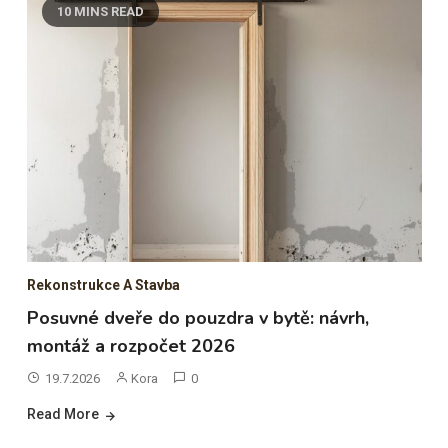
10 MINS READ
Rekonstrukce A Stavba
Posuvné dveře do pouzdra v bytě: návrh,
montáž a rozpočet 2026
19.7.2026
Kora
0
Read More