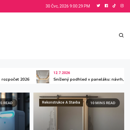
30 Čvc, 2026
9:00:31 PM
12.7.2026
026
Snížený podhled v paneláku: návrh, montáž a rozp
Rekonstrukce A Stavba
NS READ
INS READ
10 MINS READ