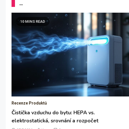
...
10 MINS READ
Rekonstrukce A Stavba
Posuvné dveře do pouzdra v bytě: návrh,
montáž a rozpočet 2026