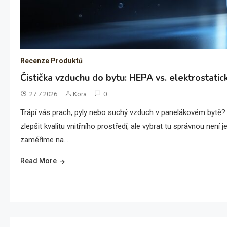
Recenze Produktů
Čistička vzduchu do bytu: HEPA vs. elektrostatic
27.7.2026
Kora
0
Trápí vás prach, pyly nebo suchý vzduch v panelákovém bytě?
zlepšit kvalitu vnitřního prostředí, ale vybrat tu správnou nen
zaměříme na…
Read More