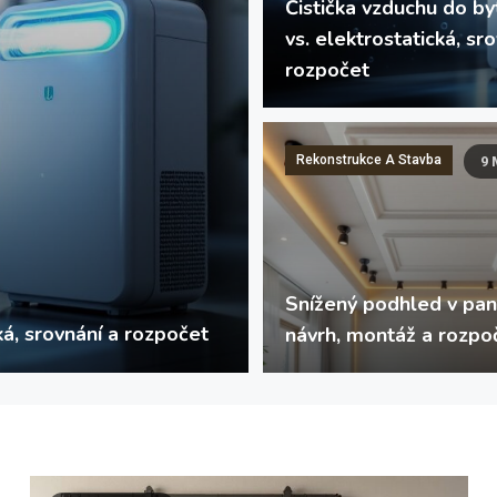
Čistička vzduchu do b
vs. elektrostatická, sr
rozpočet
Rekonstrukce A Stavba
9 
12.7.2026
Snížený podhled v pan
ž a rozpočet 2026
Snížený podhled v pane
návrh, montáž a rozpo