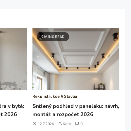
9 MINS READ
Rekonstrukce A Stavba
ra v bytě:
Snížený podhled v paneláku: návrh,
et 2026
montáž a rozpočet 2026
12.7.2026
Kora
0