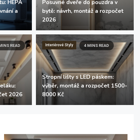
ytu: HEPA
Posuvné dveře do pouzdra v
ovnání a
bytě: návrh, montáž a rozpočet
2026
Interiérové Styly
MINS READ
4 MINS READ
Stropní lišty s LED páskem:
eláku:
výběr, montáž a rozpočet 1500-
láku: návrh, montáž a rozpočet 2026
čet 2026
8000 Kč