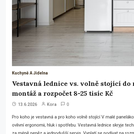
Kuchyně A Jídelna
Vestavná lednice vs. volně stojící do
montáž a rozpočet 8-25 tisíc Kč
0
13.6.2026
Kora
Pro koho je vestavná a pro koho volně stojící V malé panelák
ovlivní ergonomii, hluk i spotřebu. Vestavná lednice skryje techni
za méně peněz a jednodušší servis. Vyplatí se podívat na rozměr