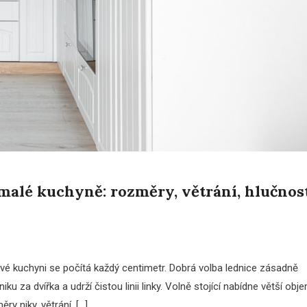
 malé kuchyně: rozměry, větrání, hlučnost
ové kuchyni se počítá každý centimetr. Dobrá volba lednice zásadně
ku za dvířka a udrží čistou linii linky. Volně stojící nabídne větší obj
y niky, větrání, […]