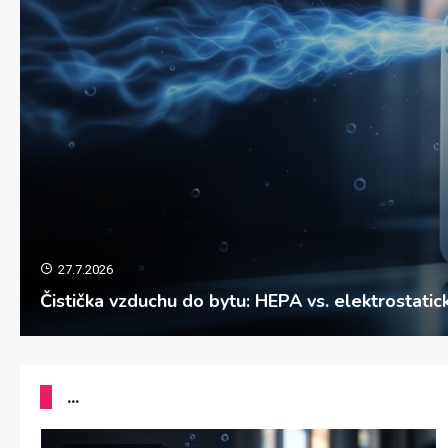
19.7.2026
Posuvné dveře do pouzdra v bytě: návrh, montá
...