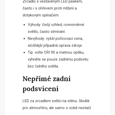
Zrcadlo s vestavěným LED páskem,
často i s ohřevem proti mlžení a
dotykovým spínačem.
Výhody: čistý vzhled, rovnoměrné
světlo, často stmívání.
Nevýhody: vyšší pořizovací cena,
složitější případná oprava zdroje.
Tip: volte CRI 90 a matnou optiku,
vyhněte se pouze zadnímu podsvitu
bez čelního světla.
Nepřímé zadní
podsvícení
LED za zrcadlem svítící na stěnu. Skvělé
pro atmosféru, ale samo o sobě nestačí.