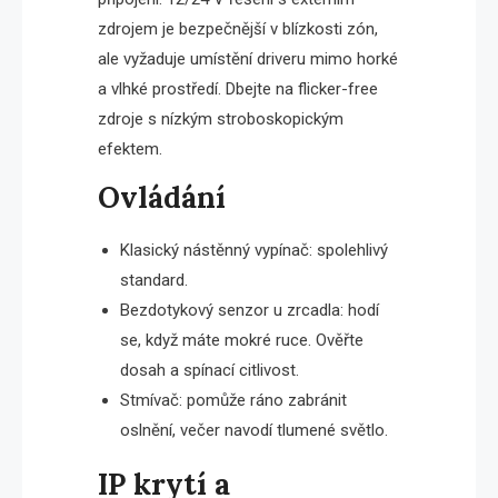
zdrojem je bezpečnější v blízkosti zón,
ale vyžaduje umístění driveru mimo horké
a vlhké prostředí. Dbejte na flicker-free
zdroje s nízkým stroboskopickým
efektem.
Ovládání
Klasický nástěnný vypínač: spolehlivý
standard.
Bezdotykový senzor u zrcadla: hodí
se, když máte mokré ruce. Ověřte
dosah a spínací citlivost.
Stmívač: pomůže ráno zabránit
oslnění, večer navodí tlumené světlo.
IP krytí a