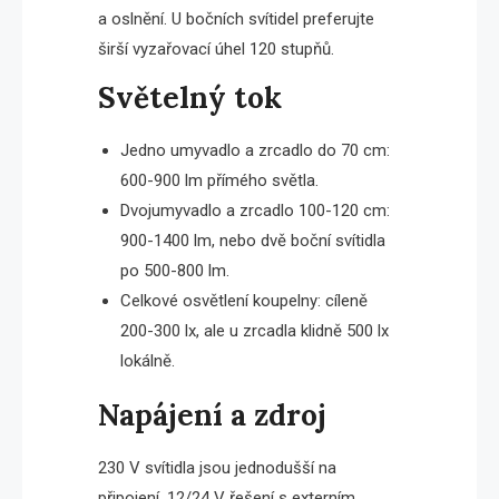
a oslnění. U bočních svítidel preferujte
širší vyzařovací úhel 120 stupňů.
Světelný tok
Jedno umyvadlo a zrcadlo do 70 cm:
600-900 lm přímého světla.
Dvojumyvadlo a zrcadlo 100-120 cm:
900-1400 lm, nebo dvě boční svítidla
po 500-800 lm.
Celkové osvětlení koupelny: cíleně
200-300 lx, ale u zrcadla klidně 500 lx
lokálně.
Napájení a zdroj
230 V svítidla jsou jednodušší na
připojení. 12/24 V řešení s externím