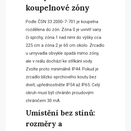
koupelnové zóny
Podle ČSN 33 2000-7-701 je koupelna
rozdělena do zón. Zóna 0 je uvnitř vany
či sprchy, zóna 1 nad nimi do výšky cca
225 cm a zóna 2 je 60 cm okolo. Zrcadlo
u umyvadla obvykle spadá mimo zóny,
ale v reálu dochází ke stříkání vody.
Zvolte proto minimálně IP44. Pokud je
zrcadlo blízko sprchového koutu bez
dveří, upřednostněte IP54 až IP65. Celý
okruh musí být chráněn proudovým
chráničem 30 mA.
Umístění bez stínů:
rozměry a