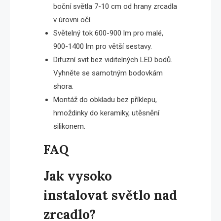
boční světla 7-10 cm od hrany zrcadla
v úrovni očí.
Světelný tok 600-900 lm pro malé,
900-1400 lm pro větší sestavy.
Difuzní svit bez viditelných LED bodů.
Vyhněte se samotným bodovkám
shora.
Montáž do obkladu bez příklepu,
hmoždinky do keramiky, utěsnění
silikonem.
FAQ
Jak vysoko
instalovat světlo nad
zrcadlo?