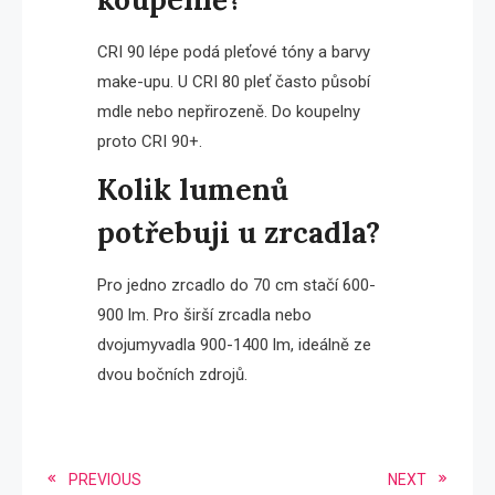
CRI 90 lépe podá pleťové tóny a barvy
make-upu. U CRI 80 pleť často působí
mdle nebo nepřirozeně. Do koupelny
proto CRI 90+.
Kolik lumenů
potřebuji u zrcadla?
Pro jedno zrcadlo do 70 cm stačí 600-
900 lm. Pro širší zrcadla nebo
dvojumyvadla 900-1400 lm, ideálně ze
dvou bočních zdrojů.
Read
PREVIOUS
NEXT