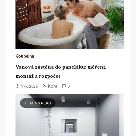
Koupelna
Vanová zástěna do paneláku: měření,
montáž a rozpočet
Kora
17.6.2026
0
11 MINS READ