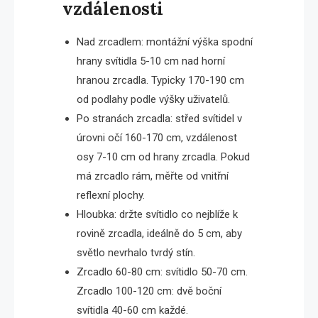
vzdálenosti
Nad zrcadlem: montážní výška spodní
hrany svítidla 5-10 cm nad horní
hranou zrcadla. Typicky 170-190 cm
od podlahy podle výšky uživatelů.
Po stranách zrcadla: střed svítidel v
úrovni očí 160-170 cm, vzdálenost
osy 7-10 cm od hrany zrcadla. Pokud
má zrcadlo rám, měřte od vnitřní
reflexní plochy.
Hloubka: držte svítidlo co nejblíže k
rovině zrcadla, ideálně do 5 cm, aby
světlo nevrhalo tvrdý stín.
Zrcadlo 60-80 cm: svítidlo 50-70 cm.
Zrcadlo 100-120 cm: dvě boční
svítidla 40-60 cm každé.