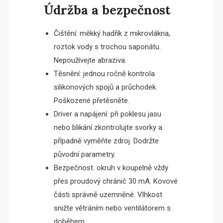
Údržba a bezpečnost
Čištění: měkký hadřík z mikrovlákna,
roztok vody s trochou saponátu.
Nepoužívejte abraziva.
Těsnění: jednou ročně kontrola
silikonových spojů a průchodek.
Poškozené přetěsněte.
Driver a napájení: při poklesu jasu
nebo blikání zkontrolujte svorky a
případně vyměňte zdroj. Dodržte
původní parametry.
Bezpečnost: okruh v koupelně vždy
přes proudový chránič 30 mA. Kovové
části správně uzemněné. Vlhkost
snižte větráním nebo ventilátorem s
doběhem.