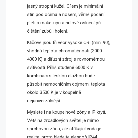
jasný stropní kužel. Cílem je minimální
stín pod očima a nosem, věrné podání
pleti a make-upu a nulové oslnění při
čištění zubů i holení.
Klíčové jsou tři věci: vysoké CRI (min. 90),
vhodná teplota chromatičnosti (3000-
4000 K) a difuzní zdroj s rovnoměrnou
svítivostí. Příliš studené 6000 K v
kombinaci s lesklou dlažbou bude
působit nemocničním dojmem, teplota
okolo 3500 K je v koupelně
nejuniverzálnější.
Myslete i na koupelnové zóny a IP krytí.
Většina zrcadlových světel je mimo
sprchovou zónu, ale stříkající voda je
realita, proto hledejte alespoň IP44.