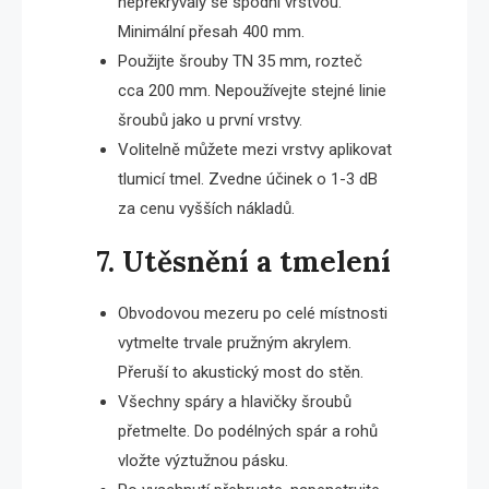
nepřekrývaly se spodní vrstvou.
Minimální přesah 400 mm.
Použijte šrouby TN 35 mm, rozteč
cca 200 mm. Nepoužívejte stejné linie
šroubů jako u první vrstvy.
Volitelně můžete mezi vrstvy aplikovat
tlumicí tmel. Zvedne účinek o 1-3 dB
za cenu vyšších nákladů.
7. Utěsnění a tmelení
Obvodovou mezeru po celé místnosti
vytmelte trvale pružným akrylem.
Přeruší to akustický most do stěn.
Všechny spáry a hlavičky šroubů
přetmelte. Do podélných spár a rohů
vložte výztužnou pásku.