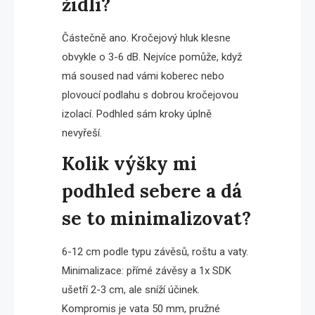
židlí?
Částečně ano. Kročejový hluk klesne
obvykle o 3-6 dB. Nejvíce pomůže, když
má soused nad vámi koberec nebo
plovoucí podlahu s dobrou kročejovou
izolací. Podhled sám kroky úplně
nevyřeší.
Kolik výšky mi
podhled sebere a dá
se to minimalizovat?
6-12 cm podle typu závěsů, roštu a vaty.
Minimalizace: přímé závěsy a 1x SDK
ušetří 2-3 cm, ale sníží účinek.
Kompromis je vata 50 mm, pružné