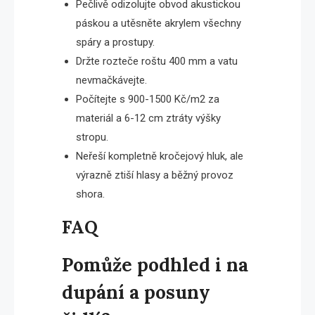
Pečlivě odizolujte obvod akustickou
páskou a utěsněte akrylem všechny
spáry a prostupy.
Držte rozteče roštu 400 mm a vatu
nevmačkávejte.
Počítejte s 900-1500 Kč/m2 za
materiál a 6-12 cm ztráty výšky
stropu.
Neřeší kompletně kročejový hluk, ale
výrazně ztiší hlasy a běžný provoz
shora.
FAQ
Pomůže podhled i na
dupání a posuny