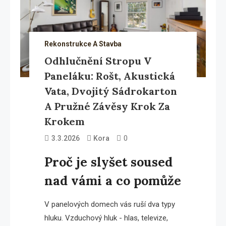
Rekonstrukce A Stavba
Odhlučnění Stropu V
Paneláku: Rošt, Akustická
Vata, Dvojitý Sádrokarton
A Pružné Závěsy Krok Za
Krokem
0
3.3.2026
Kora
Proč je slyšet soused
nad vámi a co pomůže
V panelových domech vás ruší dva typy
hluku. Vzduchový hluk - hlas, televize,