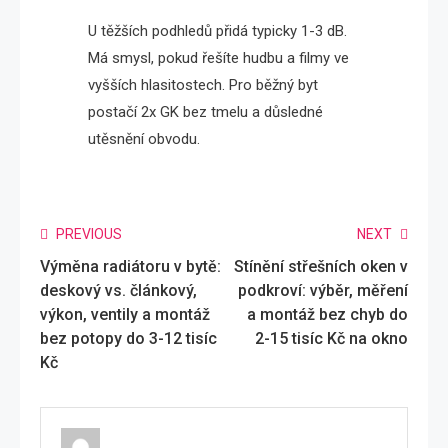
U těžších podhledů přidá typicky 1-3 dB.
Má smysl, pokud řešíte hudbu a filmy ve
vyšších hlasitostech. Pro běžný byt
postačí 2x GK bez tmelu a důsledné
utěsnění obvodu.
Read
PREVIOUS
NEXT
Výměna radiátoru v bytě:
Stínění střešních oken v
more
deskový vs. článkový,
podkroví: výběr, měření
articles
výkon, ventily a montáž
a montáž bez chyb do
bez potopy do 3-12 tisíc
2-15 tisíc Kč na okno
Kč