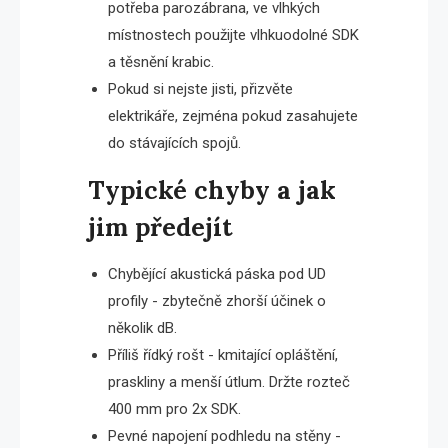
potřeba parozábrana, ve vlhkých
místnostech použijte vlhkuodolné SDK
a těsnění krabic.
Pokud si nejste jisti, přizvěte
elektrikáře, zejména pokud zasahujete
do stávajících spojů.
Typické chyby a jak
jim předejít
Chybějící akustická páska pod UD
profily - zbytečně zhorší účinek o
několik dB.
Příliš řídký rošt - kmitající opláštění,
praskliny a menší útlum. Držte rozteč
400 mm pro 2x SDK.
Pevné napojení podhledu na stěny -