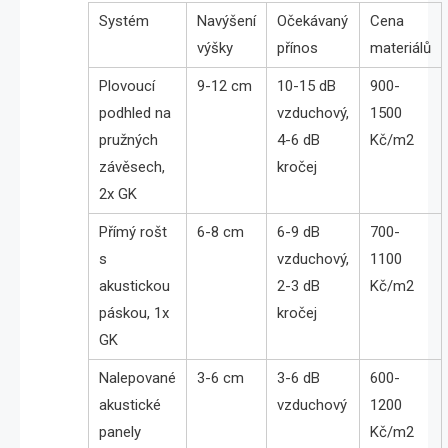
Systém
Navýšení
Očekávaný
Cena
výšky
přínos
materiálů
Plovoucí
9-12 cm
10-15 dB
900-
podhled na
vzduchový,
1500
pružných
4-6 dB
Kč/m2
závěsech,
kročej
2x GK
Přímý rošt
6-8 cm
6-9 dB
700-
s
vzduchový,
1100
akustickou
2-3 dB
Kč/m2
páskou, 1x
kročej
GK
Nalepované
3-6 cm
3-6 dB
600-
akustické
vzduchový
1200
panely
Kč/m2