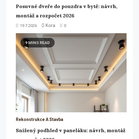
Posuvné dveře do pouzdra v bytě: návrh,
montáž a rozpočet 2026
Kora
19.7.2026
0
9 MINS READ
Rekonstrukce A Stavba
Snížený podhled v paneláku: návrh, montáž