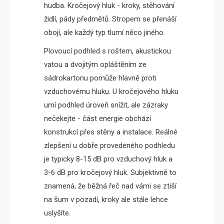
hudba. Kročejový hluk - kroky, stěhování
židlí, pády předmětů. Stropem se přenáší
obojí, ale každý typ tlumí něco jiného.
Plovoucí podhled s roštem, akustickou
vatou a dvojitým opláštěním ze
sádrokartonu pomůže hlavně proti
vzduchovému hluku. U kročejového hluku
umí podhled úroveň snížit, ale zázraky
nečekejte - část energie obchází
konstrukcí přes stěny a instalace. Reálné
zlepšení u dobře provedeného podhledu
je typicky 8-15 dB pro vzduchový hluk a
3-6 dB pro kročejový hluk. Subjektivně to
znamená, že běžná řeč nad vámi se ztiší
na šum v pozadí, kroky ale stále lehce
uslyšíte.