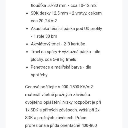
tloušťka 50-80 mm - cca 10-12 m2
SDK desky 12,5 mm - 2 vrstvy, celkem
cca 20-24 m2
Akustická těsnicí páska pod UD profily
- 1 role 30 bm
Akrylátový tmel - 2-3 kartuše
Tmel na spáry + výztužná páska - dle
plochy, cca 5-8 kg tmelu
Penetrace a malířská barva - dle
spotřeby
Cenově počítejte s 900-1500 Kč/m2
materiál včetně pružných závěsů a
dvojitého opláštění. Nízký rozpočet je při
1x SDK a přímých závěsech, vyšší při 2x
SDK a pružných závěsech. Práce
profesionála přidá orientačně 400-800