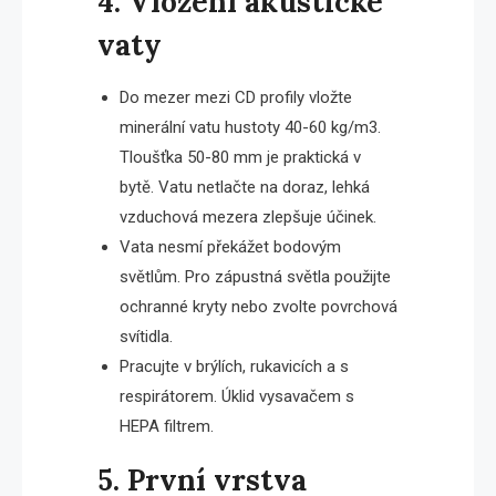
4. Vložení akustické
vaty
Do mezer mezi CD profily vložte
minerální vatu hustoty 40-60 kg/m3.
Tloušťka 50-80 mm je praktická v
bytě. Vatu netlačte na doraz, lehká
vzduchová mezera zlepšuje účinek.
Vata nesmí překážet bodovým
světlům. Pro zápustná světla použijte
ochranné kryty nebo zvolte povrchová
svítidla.
Pracujte v brýlích, rukavicích a s
respirátorem. Úklid vysavačem s
HEPA filtrem.
5. První vrstva