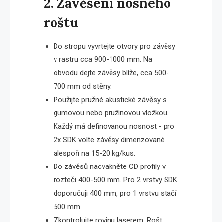
2. Zavěšení nosného
roštu
Do stropu vyvrtejte otvory pro závěsy
v rastru cca 900-1000 mm. Na
obvodu dejte závěsy blíže, cca 500-
700 mm od stěny.
Použijte pružné akustické závěsy s
gumovou nebo pružinovou vložkou.
Každý má definovanou nosnost - pro
2x SDK volte závěsy dimenzované
alespoň na 15-20 kg/kus.
Do závěsů nacvakněte CD profily v
rozteči 400-500 mm. Pro 2 vrstvy SDK
doporučuji 400 mm, pro 1 vrstvu stačí
500 mm.
Zkontrolujte rovinu laserem. Rošt