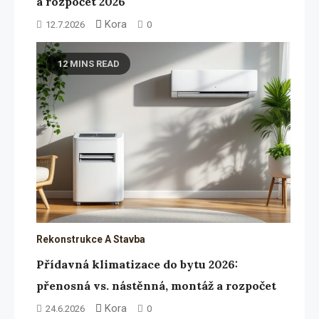
a rozpočet 2026
Kora
12.7.2026
0
12 MINS READ
Rekonstrukce A Stavba
Přídavná klimatizace do bytu 2026:
přenosná vs. nástěnná, montáž a rozpočet
Kora
24.6.2026
0