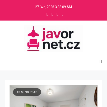
Skip
27 Čvc, 2026
3:38:09 AM
to
content
Javornet
.
13 MINS READ