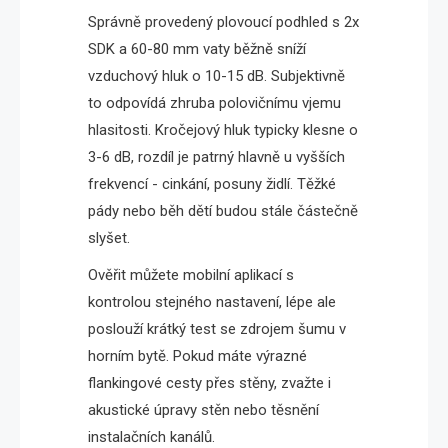
Správně provedený plovoucí podhled s 2x
SDK a 60-80 mm vaty běžně sníží
vzduchový hluk o 10-15 dB. Subjektivně
to odpovídá zhruba polovičnímu vjemu
hlasitosti. Kročejový hluk typicky klesne o
3-6 dB, rozdíl je patrný hlavně u vyšších
frekvencí - cinkání, posuny židlí. Těžké
pády nebo běh dětí budou stále částečně
slyšet.
Ověřit můžete mobilní aplikací s
kontrolou stejného nastavení, lépe ale
poslouží krátký test se zdrojem šumu v
horním bytě. Pokud máte výrazné
flankingové cesty přes stěny, zvažte i
akustické úpravy stěn nebo těsnění
instalačních kanálů.