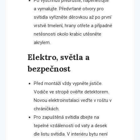
Po vyschnutí přebruste, napenetrujte
a vymalujte. Předvrtané otvory pro
svítidla vyřízněte děrovkou až po první
vrstvě tmelení, hrany otřete a případné
netěsnosti okolo krabic utěsněte
akrylem.
Elektro, světla a
bezpečnost
Před montáží vždy vypněte jističe.
Vodiče ve stropě ověřte detektorem.
Novou elektroinstalaci veďte v roštu v
chráničkách.
Pro zapuštěná svítidla dbejte na
tepelné vzdálenosti od vaty a desek
dle listu svítidla. V interiéru bytu není