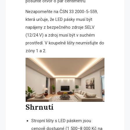
posuňte otvor o pár centimetrů.
Nezapomeňte na ČSN 33 2000-5-559,
která určuje, že LED pásky musí být
napájeny z bezpečného zdroje SELV
(12/24 V) a zdroj musí být v suchém
prostředí. V koupelně lišty neumisťujte do
zóny 1 a 2.
Shrnutí
Stropní lišty s LED páskem jsou
cenově dostupné (1 500–8 000 Kč na