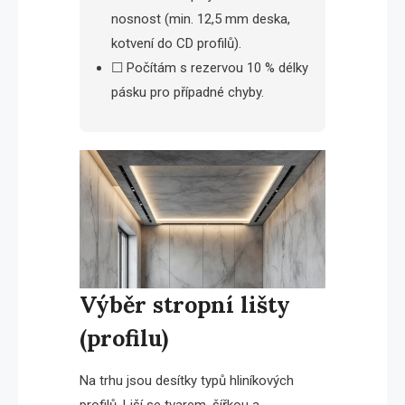
nosnost (min. 12,5 mm deska,
kotvení do CD profilů).
☐ Počítám s rezervou 10 % délky
pásku pro případné chyby.
Výběr stropní lišty
(profilu)
Na trhu jsou desítky typů hliníkových
profilů. Liší se tvarem, šířkou a