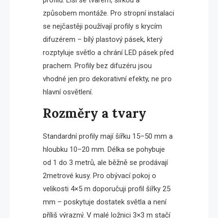
způsobem montáže. Pro stropní instalaci
se nejčastěji používají profily s krycím
difuzérem – bílý plastový pásek, který
rozptyluje světlo a chrání LED pásek před
prachem. Profily bez difuzéru jsou
vhodné jen pro dekorativní efekty, ne pro
hlavní osvětlení.
Rozměry a tvary
Standardní profily mají šířku 15–50 mm a
hloubku 10–20 mm. Délka se pohybuje
od 1 do 3 metrů, ale běžně se prodávají
2metrové kusy. Pro obývací pokoj o
velikosti 4×5 m doporučuji profil šířky 25
mm – poskytuje dostatek světla a není
příliš výrazný. V malé ložnici 3×3 m stačí