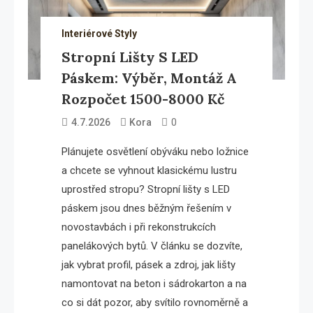
Interiérové Styly
Stropní Lišty S LED
Páskem: Výběr, Montáž A
Rozpočet 1500-8000 Kč
0
4.7.2026
Kora
Plánujete osvětlení obýváku nebo ložnice
a chcete se vyhnout klasickému lustru
uprostřed stropu? Stropní lišty s LED
páskem jsou dnes běžným řešením v
novostavbách i při rekonstrukcích
panelákových bytů. V článku se dozvíte,
jak vybrat profil, pásek a zdroj, jak lišty
namontovat na beton i sádrokarton a na
co si dát pozor, aby svítilo rovnoměrně a