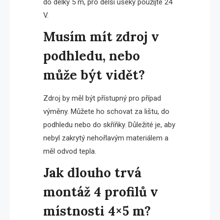
do délky 5 m, pro delší úseky použijte 24
V.
Musím mít zdroj v
podhledu, nebo
může být vidět?
Zdroj by měl být přístupný pro případ
výměny. Můžete ho schovat za lištu, do
podhledu nebo do skříňky. Důležité je, aby
nebyl zakrytý nehořlavým materiálem a
měl odvod tepla.
Jak dlouho trvá
montáž 4 profilů v
místnosti 4×5 m?