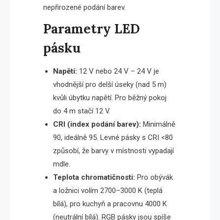
nepřirozené podání barev.
Parametry LED
pásku
Napětí:
12 V nebo 24 V – 24 V je
vhodnější pro delší úseky (nad 5 m)
kvůli úbytku napětí. Pro běžný pokoj
do 4 m stačí 12 V.
CRI (index podání barev):
Minimálně
90, ideálně 95. Levné pásky s CRI <80
způsobí, že barvy v místnosti vypadají
mdle.
Teplota chromatičnosti:
Pro obývák
a ložnici volím 2700–3000 K (teplá
bílá), pro kuchyň a pracovnu 4000 K
(neutrální bílá). RGB pásky jsou spíše