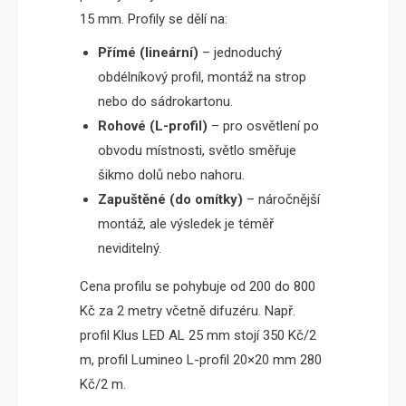
15 mm. Profily se dělí na:
Přímé (lineární)
– jednoduchý
obdélníkový profil, montáž na strop
nebo do sádrokartonu.
Rohové (L-profil)
– pro osvětlení po
obvodu místnosti, světlo směřuje
šikmo dolů nebo nahoru.
Zapuštěné (do omítky)
– náročnější
montáž, ale výsledek je téměř
neviditelný.
Cena profilu se pohybuje od 200 do 800
Kč za 2 metry včetně difuzéru. Např.
profil Klus LED AL 25 mm stojí 350 Kč/2
m, profil Lumineo L-profil 20×20 mm 280
Kč/2 m.