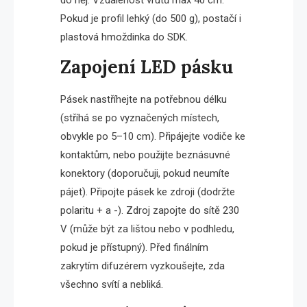
Pokud je profil lehký (do 500 g), postačí i
plastová hmoždinka do SDK.
Zapojení LED pásku
Pásek nastříhejte na potřebnou délku
(stříhá se po vyznačených místech,
obvykle po 5–10 cm). Připájejte vodiče ke
kontaktům, nebo použijte beznásuvné
konektory (doporučuji, pokud neumíte
pájet). Připojte pásek ke zdroji (dodržte
polaritu + a -). Zdroj zapojte do sítě 230
V (může být za lištou nebo v podhledu,
pokud je přístupný). Před finálním
zakrytím difuzérem vyzkoušejte, zda
všechno svítí a nebliká.