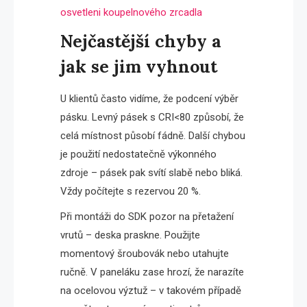
osvetleni koupelnového zrcadla
Nejčastější chyby a
jak se jim vyhnout
U klientů často vidíme, že podcení výběr
pásku. Levný pásek s CRI<80 způsobí, že
celá místnost působí fádně. Další chybou
je použití nedostatečně výkonného
zdroje – pásek pak svítí slabě nebo bliká.
Vždy počítejte s rezervou 20 %.
Při montáži do SDK pozor na přetažení
vrutů – deska praskne. Použijte
momentový šroubovák nebo utahujte
ručně. V paneláku zase hrozí, že narazíte
na ocelovou výztuž – v takovém případě