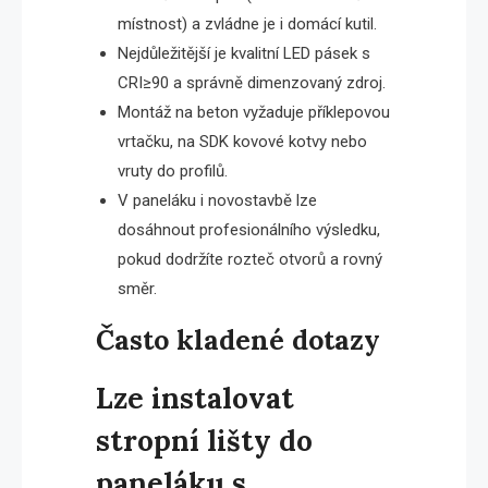
místnost) a zvládne je i domácí kutil.
Nejdůležitější je kvalitní LED pásek s
CRI≥90 a správně dimenzovaný zdroj.
Montáž na beton vyžaduje příklepovou
vrtačku, na SDK kovové kotvy nebo
vruty do profilů.
V paneláku i novostavbě lze
dosáhnout profesionálního výsledku,
pokud dodržíte rozteč otvorů a rovný
směr.
Často kladené dotazy
Lze instalovat
stropní lišty do
paneláku s