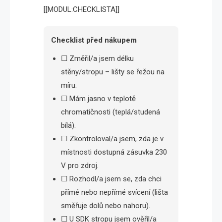
[[MODUL:CHECKLISTA]]
Checklist před nákupem
☐ Změřil/a jsem délku
stěny/stropu – lišty se řežou na
míru.
☐ Mám jasno v teplotě
chromatičnosti (teplá/studená
bílá).
☐ Zkontroloval/a jsem, zda je v
místnosti dostupná zásuvka 230
V pro zdroj.
☐ Rozhodl/a jsem se, zda chci
přímé nebo nepřímé svícení (lišta
směřuje dolů nebo nahoru).
☐ U SDK stropu jsem ověřil/a