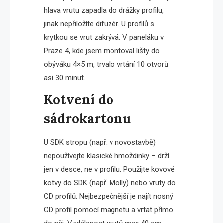
hlava vrutu zapadla do drážky profilu,
jinak nepřiložíte difuzér. U profilů s
krytkou se vrut zakrývá. V paneláku v
Praze 4, kde jsem montoval lišty do
obýváku 4×5 m, trvalo vrtání 10 otvorů
asi 30 minut.
Kotvení do
sádrokartonu
U SDK stropu (např. v novostavbě)
nepoužívejte klasické hmoždinky – drží
jen v desce, ne v profilu. Použijte kovové
kotvy do SDK (např. Molly) nebo vruty do
CD profilů. Nejbezpečnější je najít nosný
CD profil pomocí magnetu a vrtat přímo
do něj. Vzdálenost vrutů max 40 cm.