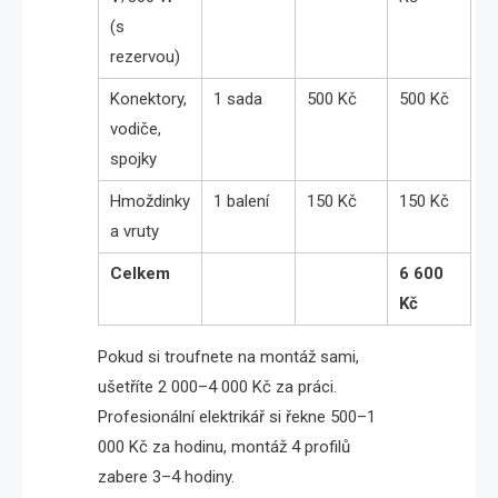
(s
rezervou)
Konektory,
1 sada
500 Kč
500 Kč
vodiče,
spojky
Hmoždinky
1 balení
150 Kč
150 Kč
a vruty
Celkem
6 600
Kč
Pokud si troufnete na montáž sami,
ušetříte 2 000–4 000 Kč za práci.
Profesionální elektrikář si řekne 500–1
000 Kč za hodinu, montáž 4 profilů
zabere 3–4 hodiny.