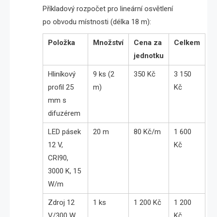
Příkladový rozpočet pro lineární osvětlení
po obvodu místnosti (délka 18 m):
Položka
Množství
Cena za
Celkem
jednotku
Hliníkový
9 ks (2
350 Kč
3 150
profil 25
m)
Kč
mm s
difuzérem
LED pásek
20 m
80 Kč/m
1 600
12 V,
Kč
CRI90,
3000 K, 15
W/m
Zdroj 12
1 ks
1 200 Kč
1 200
V/300 W
Kč