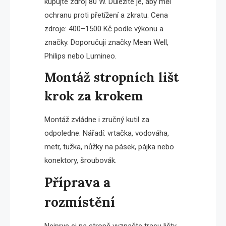
kupujte zdroj 80 W. Důležité je, aby měl
ochranu proti přetížení a zkratu. Cena
zdroje: 400–1500 Kč podle výkonu a
značky. Doporučuji značky Mean Well,
Philips nebo Lumineo.
Montáž stropních lišt
krok za krokem
Montáž zvládne i zručný kutil za
odpoledne. Nářadí: vrtačka, vodováha,
metr, tužka, nůžky na pásek, pájka nebo
konektory, šroubovák.
Příprava a
rozmístění
Nejprve si na stropě vyznačte trasu lišty.